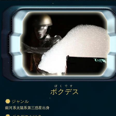
ぼくです
ボクデス
ジャンル
銀河系太陽系第三惑星出身