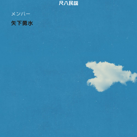
尺八民謡
メンバー
矢下勇水