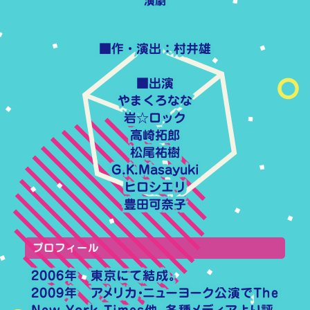
演劇
■作・演出：村井雄
■出演
やまくろなな
岩☆ロック
高崎拓郎
松尾祐樹
G.K.Masayuki
ヒロシエリ
豊田可奈子
プロフィール
2006年 東京にて結成。
2009年 アメリカ・ニューヨーク公演でThe
New York Times他、各種メディアより評