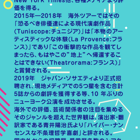
価を得る。
2015年―2018年 海外ツアーではその
「恐るべき俳優達による現代演劇作品
(Tuniscope:チュニジア)」は「本物のアー
ティスティックな体験(La Provence:フラ
ンス)」であり「この衝撃的な作品を観てし
まったら、もはやこの”地上”へ帰還するこ
とはできない(Theatrorama:フランス)」
と賞賛される。
2019年 ジャパン・ソサエティより正式招
聘され、現地メディアでの5つ星を含む合計
5誌からの劇評を獲得する等、10 年ぶりの
ニューヨーク公演を成功させる。
海外での評価、芸術関係者の注目を集める
そのジャンルを超えた世界観は、演出家・翻
訳家である⻘井陽治氏より「ハイパー・ナン
センスな不条理哲学喜劇」と評される。