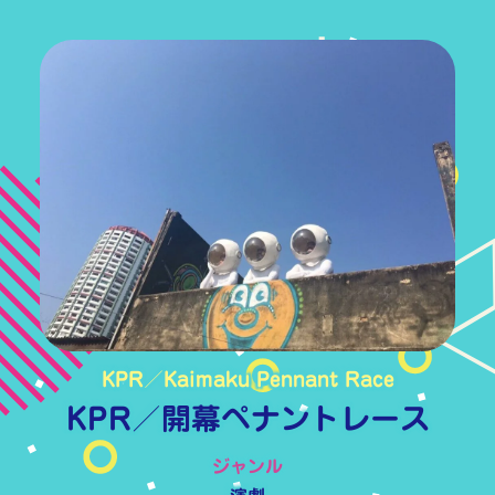
KPR／Kaimaku Pennant Race
KPR／
開幕
ペナント
レース
ジャンル