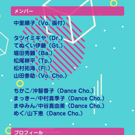
メンバー
中里順子（Vo. 振付）
タツイミキヤ（Dr.）
てぬぐい伊藤（Gt.）
堀田秀顕（Ba.）
松尾耕平（Tp.）
松村拓海（Fl.）
山田参助（Vo. Cho.）
ちかこ/沖智香子（Dance Cho.）
まっきー/中村真季子（Dance Cho.）
まゆみん/中谷真由美（Dance Cho.）
めぐ/山下恵（Dance Cho.）
プロフィール