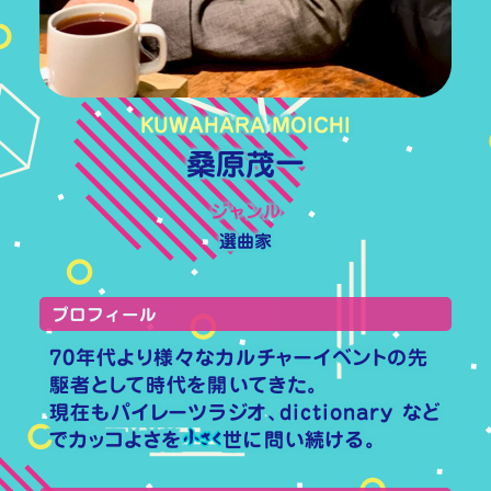
KUWAHARA MOICHI
桑原茂一
ジャンル
選曲家
プロフィール
70年代より様々なカルチャーイベントの先
駆者として時代を開いてきた。
現在もパイレーツラジオ、dictionary など
でカッコよさを
世に問い続ける。