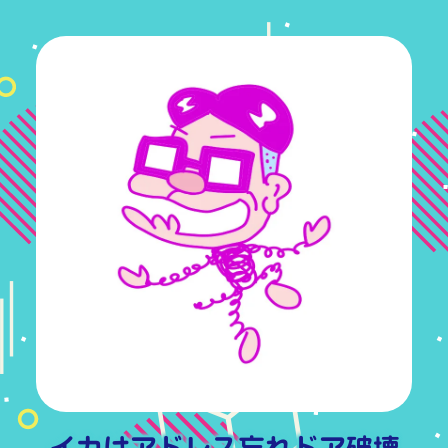
イカは
アドレス忘れ
ドア破壊