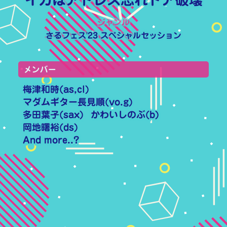
ジャンル
さるフェス'23
スペシャル
セッション
メンバー
梅津和時(as,cl)
マダムギター長見順(vo.g)
多田葉子(sax)
かわいしのぶ(b)
岡地曙裕(ds)
And more..?