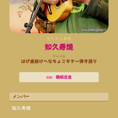
©PecoMegane
ちくとしあき
知久寿焼
ジャンル
はげ歯抜け
へなちょこ
ギター
弾き語り
睡眠促進
メンバー
知久寿焼