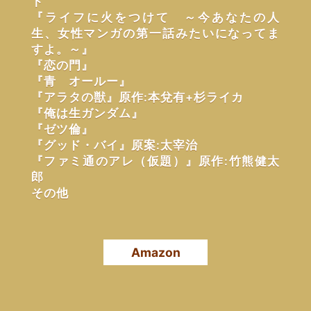
ト
『ライフに火をつけて ～今あなたの人
生、女性マンガの第一話みたいになってま
すよ。～』
『恋の門』
『青 オールー』
『アラタの獣』原作:本兌有+杉ライカ
『俺は生ガンダム』
『ゼツ倫』
『グッド・バイ』原案:太宰治
『ファミ通のアレ（仮題）』原作:竹熊健太
郎
その他
Amazon