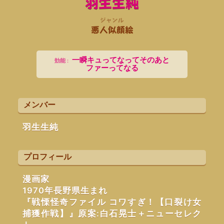
羽生生純
ジャンル
悪人似顔絵
一瞬キュってなって
そのあと
ファーってなる
メンバー
羽生生純
プロフィール
漫画家
1970年長野県生まれ
『戦慄怪奇ファイル コワすぎ！【口裂け女
捕獲作戦】』原案:白石晃士＋ニューセレク