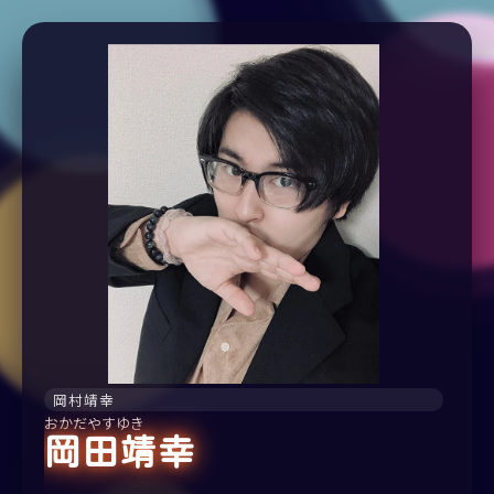
岡村靖幸
おかだやすゆき
岡田靖幸