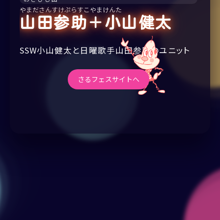
やまださんすけぷらすこやまけんた
山田参助＋
小山健太
SSW小山健太と日曜歌手山田参助のユニット
さるフェスサイトへ