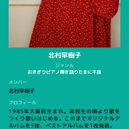
北村早樹子
ジャンル
おきざり
ピアノ
弾き語り
たまに不良
メンバー
北村早樹子
プロフィール
1985年大阪府生まれ。高校生の頃より歌を
つくり歌いはじめる。これまでオリジナルア
ルバムを5枚、ベストアルバムを1枚発表。