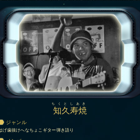
ちくとしあき
知久寿焼
ジャンル
はげ歯抜けへなちょこギター弾き語り