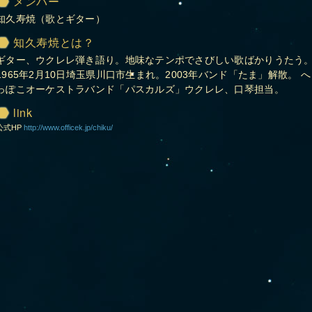
メンバー
知久寿焼（歌とギター）
知久寿焼とは？
ギター、ウクレレ弾き語り。地味なテンポでさびしい歌ばかりうたう
1965年2月10日埼玉県川口市生まれ。2003年バンド「たま」解散。 へ
っぽこオーケストラバンド「パスカルズ」ウクレレ、口琴担当。
link
公式HP
http://www.officek.jp/chiku/