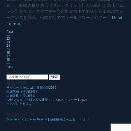
在し、影絵人形芝居【ワヤン・クリット】と伝統打楽器【ガム
ラン】を学ぶ。アジアを中心に世界各国で影絵と音楽のパフォ
ーマンスを発表。日本各地でフィールドワークやワー…
Read
more »
First
<<
12
13
14
15
16
17
18
>>
Last
Search
for:
最近の投稿
サイバーおかん with 電脳会館2026
深田晃司（映画監督）
山田参助＋小山健太
少年マルタ（谷口マルタ正明）フィルムコンサート2026
コスプレ声ちゃん
最近のコメント
Scientissimo
に
Scientissimo | 漫画情報ぽ～たる！！
より