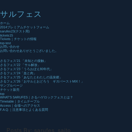
サルフェス
ホーム
2014プレミアムチケットフォーム
sarufes23(テスト用)
tickets15
Tickets｜チケットの情報
top-test
お問い合わせ
お問い合わせありがとうございました。
さるフェス’21 「未知との接触」
さるフェス’22 「サル解放」
さるフェス’23「うろおぼえ80年代」
さるフェス’24「血と肉」
さるフェス’25「あなたとわたしの温泉郷」
さるフェス’26「おサルとおどろう ギガバーストMIX！」
サンプルページ
チケット販売
top
WHAT'S SARUFES｜さるハゲロックフェスとは？
Timetable｜タイムテーブル
Access｜会場へのアクセス
F.A.Q.｜注意事項とよくある質問
Posts By:
sarufes_saito