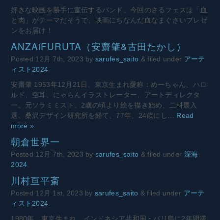
好きな映画を勝手に宣伝するバンド。今回のさるフェスは「血
と肉」がテーマだそうで、映画にちなんだ血なまぐさいプレゼ
ンをお届け！
ANZAiFURUTA（安齋肇&古田たかし）
Posted
12月 7th, 2023
by
sarufes_saito
&
filed under
アーテ
ィスト2024
.
安齋肇 1953年12月21日、東京生まれ愛称：めーちゃん、ハロ
ルド、空耳、にゃらんイラストレーター、アートディレクタ
ー。元ソラミミスト。2歳の頃より絵を描き始め、二科展入
選、桑沢デザイン研究所を経て、77年、24歳にし…
Read
more »
朝倉世界一
Posted
12月 7th, 2023
by
sarufes_saito
&
filed under
深海
2024
.
川村亘平斎
Posted
12月 1st, 2023
by
sarufes_saito
&
filed under
アーテ
ィスト2024
.
1980年、東京生まれ。インドネシア共和国・バリ島に2年間滞