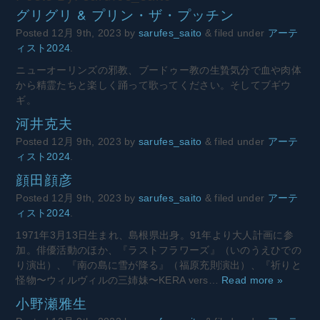
グリグリ & プリン・ザ・プッチン
Posted
12月 9th, 2023
by
sarufes_saito
&
filed under
アーテ
ィスト2024
.
ニューオーリンズの邪教、ブードゥー教の生贄気分で血や肉体
から精霊たちと楽しく踊って歌ってください。そしてブギウ
ギ。
河井克夫
Posted
12月 9th, 2023
by
sarufes_saito
&
filed under
アーテ
ィスト2024
.
顔田顔彦
Posted
12月 9th, 2023
by
sarufes_saito
&
filed under
アーテ
ィスト2024
.
1971年3月13日生まれ、島根県出身。91年より大人計画に参
加。俳優活動のほか、『ラストフラワーズ』（いのうえひでの
り演出）、『南の島に雪が降る』（福原充則演出）、『祈りと
怪物〜ウィルヴィルの三姉妹〜KERA vers…
Read more »
小野瀬雅生